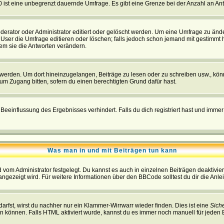
 0 ist eine unbegrenzt dauernde Umfrage. Es gibt eine Grenze bei der Anzahl an Antw
ator oder Administrator editiert oder gelöscht werden. Um eine Umfrage zu änder
r die Umfrage editieren oder löschen; falls jedoch schon jemand mit gestimmt ha
em sie die Antworten verändern.
rden. Um dort hineinzugelangen, Beiträge zu lesen oder zu schreiben usw., könn
 um Zugang bitten, sofern du einen berechtigten Grund dafür hast.
einflussung des Ergebnisses verhindert. Falls du dich registriert hast und immer 
Was man in und mit Beiträgen tun kann
vom Administrator festgelegt. Du kannst es auch in einzelnen Beiträgen deaktivie
angezeigt wird. Für weitere Informationen über den BBCode solltest du dir die Anle
darfst, wirst du nachher nur ein Klammer-Wirrwarr wieder finden. Dies ist eine
Sich
können. Falls HTML aktiviert wurde, kannst du es immer noch manuell für jeden 