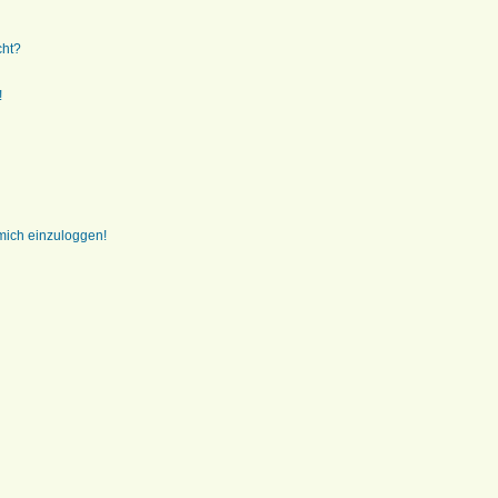
cht?
!
 mich einzuloggen!