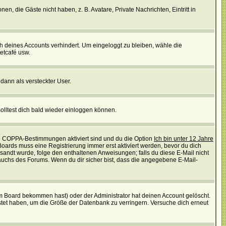
en, die Gäste nicht haben, z. B. Avatare, Private Nachrichten, Eintritt in
ch deines Accounts verhindert. Um eingeloggt zu bleiben, wähle die
etcafé usw.
 dann als versteckter User.
lltest dich bald wieder einloggen können.
die COPPA-Bestimmungen aktiviert sind und du die Option
Ich bin unter 12 Jahre
 Boards muss eine Registrierung immer erst aktiviert werden, bevor du dich
gesandt wurde, folge den enthaltenen Anweisungen; falls du diese E-Mail nicht
rauchs des Forums. Wenn du dir sicher bist, dass die angegebene E-Mail-
m Board bekommen hast) oder der Administrator hat deinen Account gelöscht.
postet haben, um die Größe der Datenbank zu verringern. Versuche dich erneut