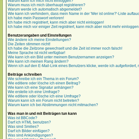
Warum kann ich mich nicht einloggen?
Warum muss ich mich überhaupt registrieren?
Warum werde ich automatisch abgemeldet?
Wie kann ich verhindern, dass mein Name in der 'Wer ist online?'-Liste auftau
Ich habe mein Passwort verloren!
Ich habe mich registriert, kann mich aber nicht einloggen!
Ich habe mich vor einiger Zeit registriert, kann mich aber nicht mehr einloggen
Benutzerangaben und Einstellungen
Wie ändere ich meine Einstellungen?
Die Zeiten stimmen nicht!
Ich habe die Zeitzone gewechselt und die Zeit ist immer noch falsch!
Meine Sprache ist nicht verfügbar!
Wie kann ich ein Bild unter meinem Benutzernamen anzeigen?
Wie kann ich meinen Rang ändern?
Wenn ich auf den E-Mail-Link eines Benutzers klicke, werde ich aufgefordert,
Beiträge schreiben
Wie schreibe ich ein Thema in ein Forum?
Wie editiere oder lösche ich einen Beitrag?
Wie kann ich eine Signatur anhängen?
Wie erstelle ich eine Umfrage?
Wie editiere oder lösche ich eine Umfrage?
Warum kann ich ein Forum nicht betreten?
Warum kann ich bei Abstimmungen nicht mitmachen?
Was man in und mit Beiträgen tun kann
Was ist BBCode?
Darf ich HTML benutzen?
Was sind Smilies?
Darf ich Bilder einfügen?
Was sind Ankündigungen?