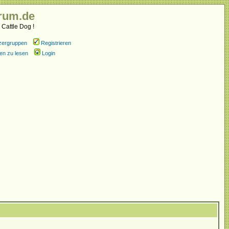
rum.de
 Cattle Dog !
zergruppen
Registrieren
en zu lesen
Login