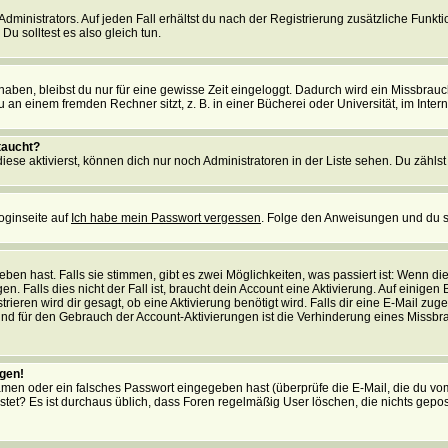
ministrators. Auf jeden Fall erhältst du nach der Registrierung zusätzliche Funktion
u solltest es also gleich tun.
 haben, bleibst du nur für eine gewisse Zeit eingeloggt. Dadurch wird ein Missbrau
n einem fremden Rechner sitzt, z. B. in einer Bücherei oder Universität, im Intern
taucht?
iese aktivierst, können dich nur noch Administratoren in der Liste sehen. Du zählst
oginseite auf
Ich habe mein Passwort vergessen
. Folge den Anweisungen und du so
en hast. Falls sie stimmen, gibt es zwei Möglichkeiten, was passiert ist: Wenn 
 Falls dies nicht der Fall ist, braucht dein Account eine Aktivierung. Auf einigen
rieren wird dir gesagt, ob eine Aktivierung benötigt wird. Falls dir eine E-Mail zu
rund für den Gebrauch der Account-Aktivierungen ist die Verhinderung eines Missb
ggen!
men oder ein falsches Passwort eingegeben hast (überprüfe die E-Mail, die du vo
gepostet? Es ist durchaus üblich, dass Foren regelmäßig User löschen, die nichts ge