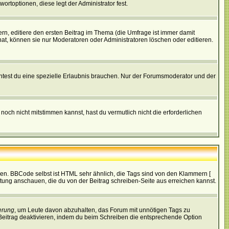
ortoptionen, diese legt der Administrator fest.
n, editiere den ersten Beitrag im Thema (die Umfrage ist immer damit
t, können sie nur Moderatoren oder Administratoren löschen oder editieren.
test du eine spezielle Erlaubnis brauchen. Nur der Forumsmoderator und der
noch nicht mitstimmen kannst, hast du vermutlich nicht die erforderlichen
ren. BBCode selbst ist HTML sehr ähnlich, die Tags sind von den Klammern [
itung anschauen, die du von der Beitrag schreiben-Seite aus erreichen kannst.
erung
, um Leute davon abzuhalten, das Forum mit unnötigen Tags zu
Beitrag deaktivieren, indem du beim Schreiben die entsprechende Option