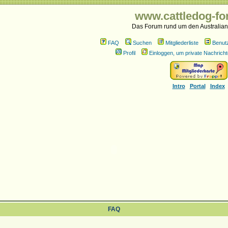
www.cattledog-fo
Das Forum rund um den Australian
FAQ
Suchen
Mitgliederliste
Benut
Profil
Einloggen, um private Nachricht
Intro
Portal
Index
FAQ