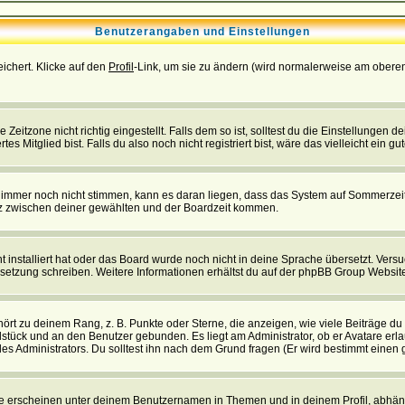
Benutzerangaben und Einstellungen
eichert. Klicke auf den
Profil
-Link, um sie zu ändern (wird normalerweise am oberen
itzone nicht richtig eingestellt. Falls dem so ist, solltest du die Einstellungen dei
es Mitglied bist. Falls du also noch nicht registriert bist, wäre das vielleicht ein g
en immer noch nicht stimmen, kann es daran liegen, dass das System auf Sommerzeit
z zwischen deiner gewählten und der Boardzeit kommen.
ht installiert hat oder das Board wurde noch nicht in deine Sprache übersetzt. Ve
Übersetzung schreiben. Weitere Informationen erhältst du auf der phpBB Group Websit
rt zu deinem Rang, z. B. Punkte oder Sterne, die anzeigen, wie viele Beiträge du
elstück und an den Benutzer gebunden. Es liegt am Administrator, ob er Avatare erl
s Administrators. Du solltest ihn nach dem Grund fragen (Er wird bestimmt einen 
e erscheinen unter deinem Benutzernamen in Themen und in deinem Profil, abhän