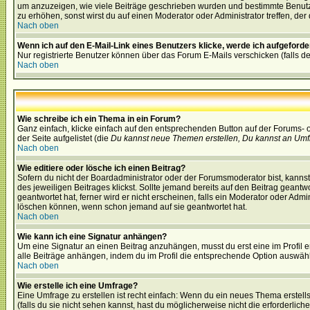
um anzuzeigen, wie viele Beiträge geschrieben wurden und bestimmte Benutze
zu erhöhen, sonst wirst du auf einen Moderator oder Administrator treffen, de
Nach oben
Wenn ich auf den E-Mail-Link eines Benutzers klicke, werde ich aufgeforde
Nur registrierte Benutzer können über das Forum E-Mails verschicken (falls 
Nach oben
Wie schreibe ich ein Thema in ein Forum?
Ganz einfach, klicke einfach auf den entsprechenden Button auf der Forums- o
der Seite aufgelistet (die
Du kannst neue Themen erstellen, Du kannst an Umf
Nach oben
Wie editiere oder lösche ich einen Beitrag?
Sofern du nicht der Boardadministrator oder der Forumsmoderator bist, kannst 
des jeweiligen Beitrages klickst. Sollte jemand bereits auf den Beitrag geantw
geantwortet hat, ferner wird er nicht erscheinen, falls ein Moderator oder Admi
löschen können, wenn schon jemand auf sie geantwortet hat.
Nach oben
Wie kann ich eine Signatur anhängen?
Um eine Signatur an einen Beitrag anzuhängen, musst du erst eine im Profil ers
alle Beiträge anhängen, indem du im Profil die entsprechende Option auswähl
Nach oben
Wie erstelle ich eine Umfrage?
Eine Umfrage zu erstellen ist recht einfach: Wenn du ein neues Thema erstellst
(falls du sie nicht sehen kannst, hast du möglicherweise nicht die erforderli