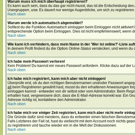
Warum muss ich mich überhaupt registrieren?
Es kann auch sein, dass du das gar nicht musst, das ist die Entscheidung des Ad
Usergruppen, usw. Es dauert nur wenige Augenblicke, um sich zu registrieren. D
Nach oben
Warum werde ich automatisch abgemeldet?
Solltest du die Funktion
Automatisch einloggen
beim Einloggen nicht aktiviert
entsprechende Option beim Einloggen. Dies ist nicht empfehlenswert, wenn du a
Nach oben
Wie kann ich verhindern, dass mein Name in der 'Wer ist online?'-Liste auf
In deinem Profil findest du die Option
Online-Status verstecken
, und wenn du d
Nach oben
Ich habe mein Passwort verloren!
Kein Problem! Du kannst ein neues Passwort anfordern. Klicke dazu auf der L
Nach oben
Ich habe mich registriert, kann mich aber nicht einloggen!
Überprüfe erst, ob du den richtigen Benutzernamen und/oder Passwort angegeb
alt
beim Registrieren gewählt hast, musst du den erhaltenen Anweisungen folgen.
einloggen kannst - entweder von dir selbst oder vom Administrator. Beim Regist
erhalten hast, vergewissere dich, dass die E-Mail-Adresse korrekt war. Ein G
Adresse richtig ist, kontaktiere den Administrator.
Nach oben
Ich habe mich vor einiger Zeit registriert, kann mich aber nicht mehr einlo
Die Gründe dafür sind meistens, dass du entweder einen falschen Benutzerna
Falls Letzteres der Fall ist, hast du vielleicht mit dem Account noch nichts 
zu registrieren und tauche wieder ein in die Welt der Diskussionen.
Nach oben