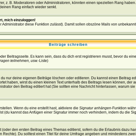
r, z. B. Moderatoren oder Administratoren, könnten einen speziellen Rang haben. 
r deinen Rang einfach wieder senkt.
rt, mich einzuloggen!
der Administrator diese Funktion zulässt). Damit sollen obszöne Mails von unbeka
Beiträge schreiben
der Beitragsseite. Es kann sein, dass du dich erst registrieren musst, bevor du e
ragen teilnehmen, usw.
-Liste)
du nur deine eigenen Beiträge löschen oder editieren. Du kannst einen Beitrag edi
ortet haben, wirst du einen kleinen Text unterhalb des Beitrags lesen können, der 
nistrator den Beitrag editiert hat (Sie sollten eine Nachricht hinterlassen, warum s
tellen. Wenn du eine erstellt hast, aktiviere die
Signatur anhängen
-Funktion währ
st (du kannst das Anfügen einer Signatur immer noch verhindern, indem du die Sig
 (oder den ersten Beitrag eines Themas editierst, sofern du die Erlaubnis dazu hast
chen Rechte). Du solltest einen Titel für deine Umfrage angeben und mindestens zw