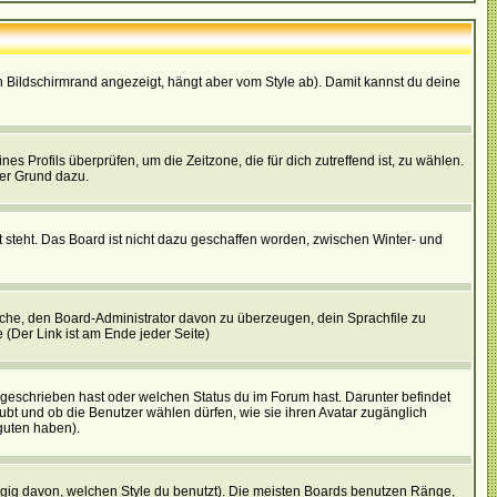
 Bildschirmrand angezeigt, hängt aber vom Style ab). Damit kannst du deine
nes Profils überprüfen, um die Zeitzone, die für dich zutreffend ist, zu wählen.
uter Grund dazu.
 steht. Das Board ist nicht dazu geschaffen worden, zwischen Winter- und
rsuche, den Board-Administrator davon zu überzeugen, dein Sprachfile zu
e (Der Link ist am Ende jeder Seite)
 geschrieben hast oder welchen Status du im Forum hast. Darunter befindet
aubt und ob die Benutzer wählen dürfen, wie sie ihren Avatar zugänglich
guten haben).
gig davon, welchen Style du benutzt). Die meisten Boards benutzen Ränge,