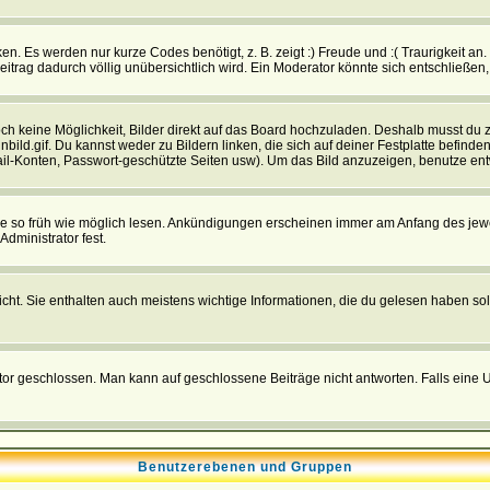
n. Es werden nur kurze Codes benötigt, z. B. zeigt :) Freude und :( Traurigkeit an
Beitrag dadurch völlig unübersichtlich wird. Ein Moderator könnte sich entschließen
noch keine Möglichkeit, Bilder direkt auf das Board hochzuladen. Deshalb musst du 
inbild.gif. Du kannst weder zu Bildern linken, die sich auf deiner Festplatte befind
Mail-Konten, Passwort-geschützte Seiten usw). Um das Bild anzuzeigen, benutze en
sie so früh wie möglich lesen. Ankündigungen erscheinen immer am Anfang des je
dministrator fest.
t. Sie enthalten auch meistens wichtige Informationen, die du gelesen haben so
eschlossen. Man kann auf geschlossene Beiträge nicht antworten. Falls eine Um
Benutzerebenen und Gruppen