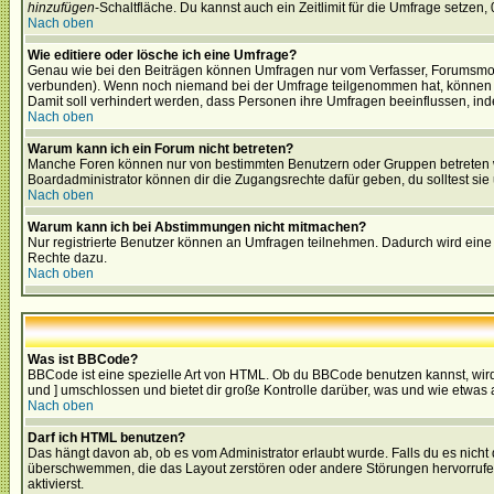
hinzufügen
-Schaltfläche. Du kannst auch ein Zeitlimit für die Umfrage setzen,
Nach oben
Wie editiere oder lösche ich eine Umfrage?
Genau wie bei den Beiträgen können Umfragen nur vom Verfasser, Forumsmoder
verbunden). Wenn noch niemand bei der Umfrage teilgenommen hat, können Use
Damit soll verhindert werden, dass Personen ihre Umfragen beeinflussen, ind
Nach oben
Warum kann ich ein Forum nicht betreten?
Manche Foren können nur von bestimmten Benutzern oder Gruppen betreten we
Boardadministrator können dir die Zugangsrechte dafür geben, du solltest sie
Nach oben
Warum kann ich bei Abstimmungen nicht mitmachen?
Nur registrierte Benutzer können an Umfragen teilnehmen. Dadurch wird eine Be
Rechte dazu.
Nach oben
Was ist BBCode?
BBCode ist eine spezielle Art von HTML. Ob du BBCode benutzen kannst, wird 
und ] umschlossen und bietet dir große Kontrolle darüber, was und wie etwas 
Nach oben
Darf ich HTML benutzen?
Das hängt davon ab, ob es vom Administrator erlaubt wurde. Falls du es nicht 
überschwemmen, die das Layout zerstören oder andere Störungen hervorrufen 
aktivierst.