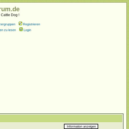
rum.de
 Cattle Dog !
zergruppen
Registrieren
en zu lesen
Login