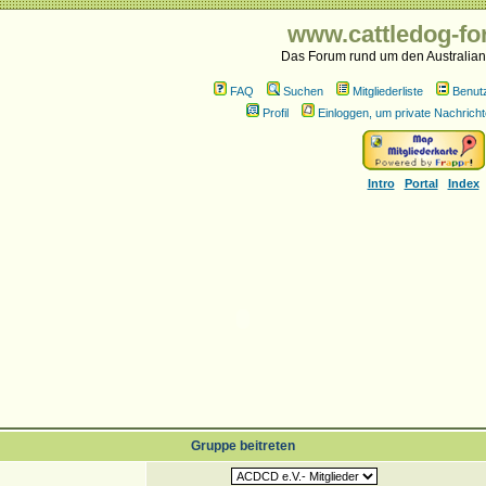
www.cattledog-fo
Das Forum rund um den Australian
FAQ
Suchen
Mitgliederliste
Benut
Profil
Einloggen, um private Nachricht
Intro
Portal
Index
Gruppe beitreten