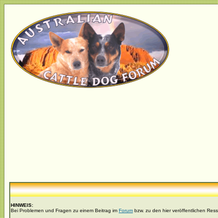
HINWEIS:
Bei Problemen und Fragen zu einem Beitrag im
Forum
bzw. zu den hier veröffentlichen Res