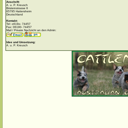
Anschrift:
A. u. P. Kreusch
Birsteinstrasse 6
65795 Hattersheim
Deutschland
Kontakt:
Tel: o619o- 74457
Fax: 06190- 74457
Mail / Private Nachricht an den Admin:
Idee und Umsetzung:
A. u. P. Kreusch