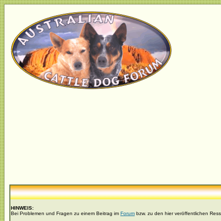
HINWEIS:
Bei Problemen und Fragen zu einem Beitrag im
Forum
bzw. zu den hier veröffentlichen Res