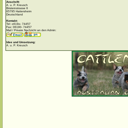
Anschrift:
A. u. P. Kreusch
Birsteinstrasse 6
65795 Hattersheim
Deutschland
Kontakt:
Tel: o619o- 74457
Fax: 06190- 74457
Mail / Private Nachricht an den Admin:
Idee und Umsetzung:
A. u. P. Kreusch