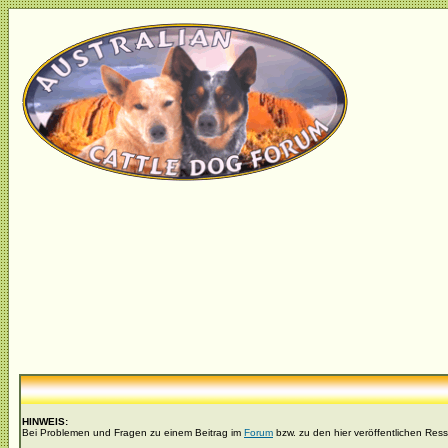
HINWEIS:
Bei Problemen und Fragen zu einem Beitrag im
Forum
bzw. zu den hier veröffentlichen Res