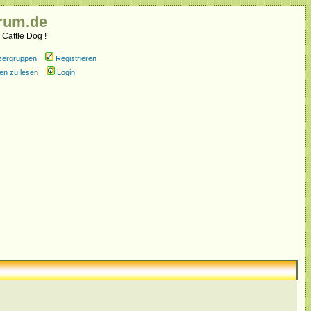
rum.de
 Cattle Dog !
zergruppen
Registrieren
en zu lesen
Login