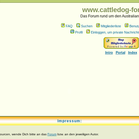
www.cattledog-fo
Das Forum rund um den Australian
FAQ
Suchen
Mitgliederliste
Benut
Profil
Einloggen, um private Nachricht
Intro
Portal
Index
Impressum:
sourcen, wende Dich bitte an das
Forum
bzw. an den jeweiligen Autor.