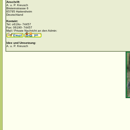
Anschrift:
A. u. P. Kreusch
Birsteinstrasse 6
65795 Hattersheim
Deutschland
Kontakt:
Tel: o619o- 74457
Fax: 06190- 74457
Mail / Private Nachricht an den Admin:
Idee und Umsetzung:
A. u. P. Kreusch