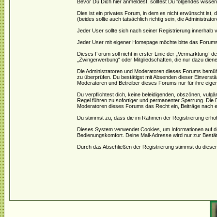
Bevor Du Dich hier anmeldest, solltest Du folgendes wissen
Dies ist ein privates Forum, in dem es nicht erwünscht ist
(beides sollte auch tatsächlich richtig sein, die Administrat
Jeder User sollte sich nach seiner Registrierung innerhalb
Jeder User mit eigener Homepage möchte bitte das Forums- 
Dieses Forum soll nicht in erster Linie der „Vermarktung“ 
„Zwingerwerbung“ oder Mitgliedschaften, die nur dazu diene
Die Administratoren und Moderatoren dieses Forums bemühen 
zu überprüfen. Du bestätigst mit Absenden dieser Einverstä
Moderatoren und Betreiber dieses Forums nur für ihre eigen
Du verpflichtest dich, keine beleidigenden, obszönen, vulg
Regel führen zu sofortiger und permanenter Sperrung. Die B
Moderatoren dieses Forums das Recht ein, Beiträge nach e
Du stimmst zu, dass die im Rahmen der Registrierung erho
Dieses System verwendet Cookies, um Informationen auf d
Bedienungskomfort. Deine Mail-Adresse wird nur zur Bestä
Durch das Abschließen der Registrierung stimmst du dies