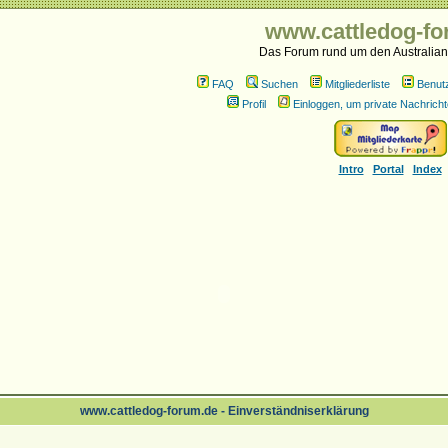
www.cattledog-fo
Das Forum rund um den Australian
FAQ
Suchen
Mitgliederliste
Benut
Profil
Einloggen, um private Nachricht
Intro
Portal
Index
www.cattledog-forum.de - Einverständniserklärung