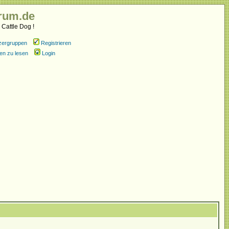
rum.de
 Cattle Dog !
zergruppen
Registrieren
en zu lesen
Login