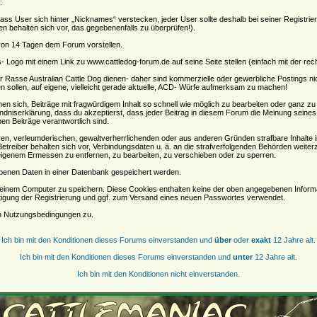
:
, dass User sich hinter „Nicknames“ verstecken, jeder User sollte deshalb bei seiner Regist
oren behalten sich vor, das gegebenenfalls zu überprüfen!).
 von 14 Tagen dem Forum vorstellen.
Logo mit einem Link zu www.cattledog-forum.de auf seine Seite stellen (einfach mit der rec
der Rasse Australian Cattle Dog dienen- daher sind kommerzielle oder gewerbliche Postings n
n sollen, auf eigene, vielleicht gerade aktuelle, ACD- Würfe aufmerksam zu machen!
sich, Beiträge mit fragwürdigem Inhalt so schnell wie möglich zu bearbeiten oder ganz zu lö
ndniserklärung, dass du akzeptierst, dass jeder Beitrag in diesem Forum die Meinung seines
en Beiträge verantwortlich sind.
ären, verleumderischen, gewaltverherrlichenden oder aus anderen Gründen strafbare Inhalte 
etreiber behalten sich vor, Verbindungsdaten u. ä. an die strafverfolgenden Behörden weite
igenem Ermessen zu entfernen, zu bearbeiten, zu verschieben oder zu sperren.
benen Daten in einer Datenbank gespeichert werden.
einem Computer zu speichern. Diese Cookies enthalten keine der oben angegebenen Informa
tigung der Registrierung und ggf. zum Versand eines neuen Passwortes verwendet.
en Nutzungsbedingungen zu.
Ich bin mit den Konditionen dieses Forums einverstanden und
über
oder
exakt
12 Jahre alt.
Ich bin mit den Konditionen dieses Forums einverstanden und
unter
12 Jahre alt.
Ich bin mit den Konditionen nicht einverstanden.